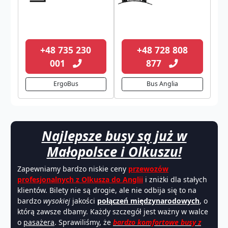
+48 735 230
+48 728 808
001
877
ErgoBus
Bus Anglia
Najlepsze busy są już w
Małopolsce i Olkuszu!
Zapewniamy bardzo niskie ceny
przewozów
profesjonalnych z Olkusza do Anglii
i zniżki dla stałych
klientów. Bilety nie są drogie, ale nie odbija się to na
bardzo
wysokiej
jakości
połączeń międzynarodowych
, o
którą zawsze dbamy. Każdy szczegół jest ważny w walce
o
pasażera
. Sprawiliśmy, że
bardzo komfortowe busy z