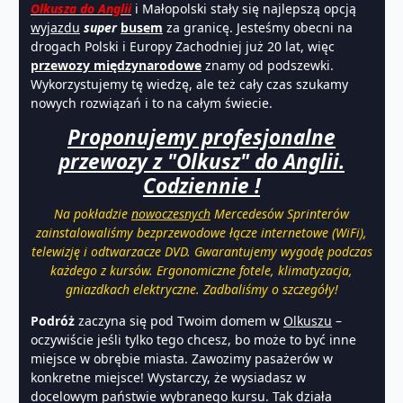
Olkusza do Anglii
i Małopolski stały się najlepszą opcją
wyjazdu
super
busem
za granicę. Jesteśmy obecni na
drogach Polski i Europy Zachodniej już 20 lat, więc
przewozy międzynarodowe
znamy od podszewki.
Wykorzystujemy tę wiedzę, ale też cały czas szukamy
nowych rozwiązań i to na całym świecie.
Proponujemy profesjonalne
przewozy z "Olkusz" do Anglii.
Codziennie !
Na pokładzie
nowoczesnych
Mercedesów Sprinterów
zainstalowaliśmy bezprzewodowe łącze internetowe (WiFi),
telewizję i odtwarzacze DVD. Gwarantujemy wygodę podczas
każdego z kursów. Ergonomiczne fotele, klimatyzacja,
gniazdkach elektryczne. Zadbaliśmy o szczegóły!
Podróż
zaczyna się pod Twoim domem w
Olkuszu
–
oczywiście jeśli tylko tego chcesz, bo może to być inne
miejsce w obrębie miasta. Zawozimy pasażerów w
konkretne miejsce! Wystarczy, że wysiadasz w
docelowym państwie wybranego kursu. Tak działa