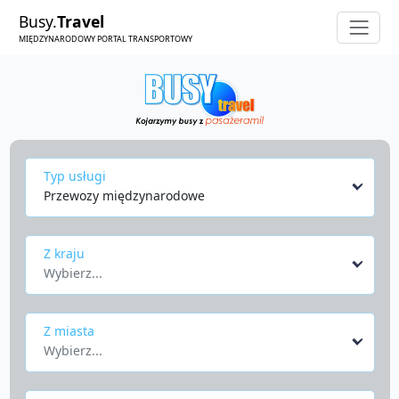
Busy.
Travel
MIĘDZYNARODOWY PORTAL TRANSPORTOWY
Typ usługi
Przewozy międzynarodowe
Z kraju
Wybierz...
Z miasta
Wybierz...