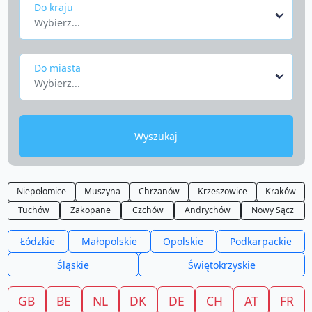
Do kraju
Wybierz...
Do miasta
Wybierz...
Wyszukaj
Niepołomice
Muszyna
Chrzanów
Krzeszowice
Kraków
Tuchów
Zakopane
Czchów
Andrychów
Nowy Sącz
Łódzkie
Małopolskie
Opolskie
Podkarpackie
Śląskie
Świętokrzyskie
GB
BE
NL
DK
DE
CH
AT
FR