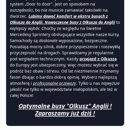
system „Door to door”. Jest on sposobem na
oszczędności
, bo nie musicie zamawiać taksówki na
dworzec.
Lubimy dawać komfort w ekstra busach z
Olkusza do Anglii.
Nowoczesne busy z Olkusza do Anglii
to
najlepszy
wybór. Choćby ze względu na świetne
Mercedesy Sprintery obsługujące wszystkie nasze kursy.
Samochody są
doskonale
wyposażone, bezpieczne.
Posiadają mocny silnik, dobre przyspieszenie i niezwykłą
przyczepność na drogach. Sprawdzamy je regularnie
pod względem technicznym. Każdy
przejazd z Olkusza
do Europy jest ubezpieczony, więc możesz wybrać się w
podróż bez obaw i stresu. Od lat niezmiennie trzymamy
fason dbając o bardzo dobrą opinię. Wybierz najlepszą
atmosferę i
profesjonalne przewozy
. Tylko u nas
najwyższa
jakość nie tylko w województwie małopolskim, ale też w
całej Polsce!
Optymalne busy "Olkusz" Anglii !
Zapraszamy już dziś !