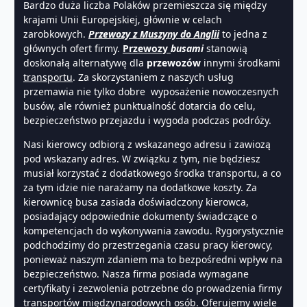
Bardzo duża liczba Polaków przemieszcza się między
krajami Unii Europejskiej, głównie w celach
zarobkowych.
Przewozy z Muszyny do Anglii
to jedna z
głównych ofert firmy.
Przewozy
busami
stanowią
doskonałą alternatywę dla
przewozów
innymi środkami
transportu
. Za skorzystaniem z naszych usług
przemawia nie tylko dobre wyposażenie nowoczesnych
busów, ale również punktualność dotarcia do celu,
bezpieczeństwo przejazdu i wygoda podczas podróży.
Nasi kierowcy odbiorą z wskazanego adresu i zawiozą
pod wskazany adres. W związku z tym, nie będziesz
musiał korzystać z dodatkowego środka transportu, a co
za tym idzie nie narażamy na dodatkowe koszty. Za
kierownicę busa zasiada doświadczony kierowca,
posiadający odpowiednie dokumenty świadczące o
kompetencjach do wykonywania zawodu. Rygorystycznie
podchodzimy do przestrzegania czasu pracy kierowcy,
ponieważ naszym zdaniem ma to bezpośredni wpływ na
bezpieczeństwo. Nasza firma posiada wymagane
certyfikaty i zezwolenia potrzebne do prowadzenia firmy
transportów międzynarodowych osób. Oferujemy wiele