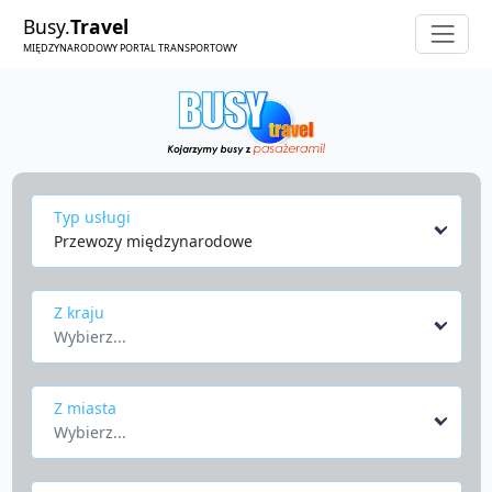
Busy.
Travel
MIĘDZYNARODOWY PORTAL TRANSPORTOWY
Typ usługi
Przewozy międzynarodowe
Z kraju
Wybierz...
Z miasta
Wybierz...