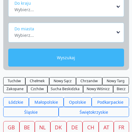
Do kraju
Wybierz...
Do miasta
Wybierz...
Wyszukaj
Tuchów
Chełmek
Nowy Sącz
Chrzanów
Nowy Targ
Zakopane
Czchów
Sucha Beskidzka
Nowy Wiśnicz
Biecz
Łódzkie
Małopolskie
Opolskie
Podkarpackie
Śląskie
Świętokrzyskie
GB
BE
NL
DK
DE
CH
AT
FR