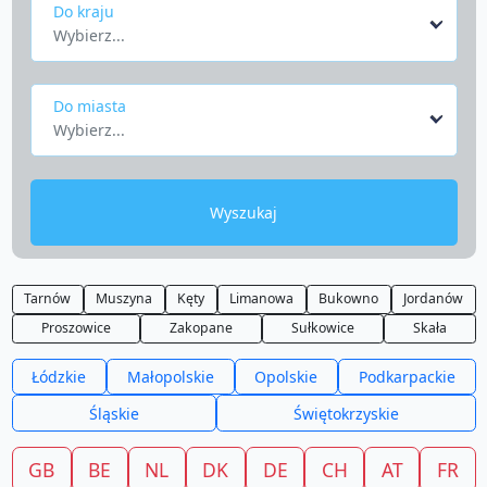
Do kraju
Wybierz...
Do miasta
Wybierz...
Wyszukaj
Tarnów
Muszyna
Kęty
Limanowa
Bukowno
Jordanów
Proszowice
Zakopane
Sułkowice
Skała
Łódzkie
Małopolskie
Opolskie
Podkarpackie
Śląskie
Świętokrzyskie
GB
BE
NL
DK
DE
CH
AT
FR