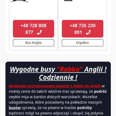
+48 728 808
+48 735 230
877
001
Bus Anglia
ErgoBus
Wygodne busy
"Rabka"
Anglii !
Codziennie !
Doskonale
przystosowane pojazdy z Rabki do Anglii
w
niskiej cenie do takich właśnie tras sprawiają, że
podróż
zwykle mija w bardzo
dobrych
warunkach. Wszelkie
udogodnienia, które posiadamy na pokładzie naszych
busów
sprawią, że na pewno w trackie
podróży
będziesz mógł na pewno odpocząć i skupić się jedynie