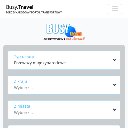
Busy.
Travel
MIĘDZYNARODOWY PORTAL TRANSPORTOWY
Typ usługi
Przewozy międzynarodowe
Z kraju
Wybierz...
Z miasta
Wybierz...