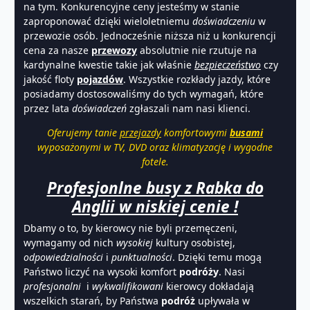
na tym. Konkurencyjne ceny jesteśmy w stanie
zaproponować dzięki wieloletniemu
doświadczeniu
w
przewozie osób. Jednocześnie niższa niż u konkurencji
cena za nasze
przewozy
absolutnie nie rzutuje na
kardynalne kwestie takie jak właśnie
bezpieczeństwo
czy
jakość floty
pojazdów
. Wszystkie rozkłady jazdy, które
posiadamy dostosowaliśmy do tych wymagań, które
przez lata
doświadczeń
zgłaszali nam nasi klienci.
Oferujemy tanie
przejazdy
komfortowymi
busami
wyposażonymi w TV, DVD oraz klimatyzację i wygodne
fotele.
Profesjonlne busy z Rabka do
Anglii w niskiej cenie !
Dbamy o to, by kierowcy nie byli przemęczeni,
wymagamy od nich
wysokiej
kultury osobistej,
odpowiedzialności
i
punktualności
. Dzięki temu mogą
Państwo liczyć na wysoki komfort
podróży
. Nasi
profesjonalni
i
wykwalifikowani
kierowcy dokładają
wszelkich starań, by Państwa
podróż
upływała w