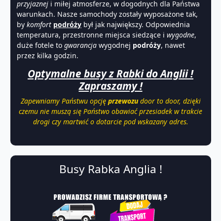
przyjaznej
i miłej atmosferze, w dogodnych dla Państwa
warunkach. Nasze samochody zostały wyposażone tak,
by
komfort
podróży
był jak największy. Odpowiednia
temperatura, przestronne miejsca siedzące i
wygodne
,
duże fotele to
gwarancja
wygodnej
podróży
, nawet
przez kilka godzin.
Optymalne busy z Rabki do Anglii !
Zapraszamy !
Zapewniamy Państwu opcję
przewozu
door to door, dzięki
czemu nie muszą się Państwo obawiać przesiadek w trakcie
drogi czy martwić o dotarcie pod wskazany adres.
Busy Rabka Anglia !