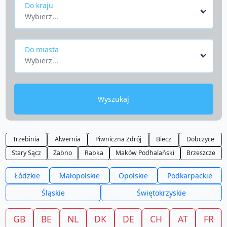
Do kraju
Wybierz...
Do miasta
Wybierz...
Wyszukaj
Trzebinia
Alwernia
Piwniczna Zdrój
Biecz
Dobczyce
Stary Sącz
Żabno
Rabka
Maków Podhalański
Brzeszcze
Łódzkie
Małopolskie
Opolskie
Podkarpackie
Śląskie
Świętokrzyskie
GB
BE
NL
DK
DE
CH
AT
FR