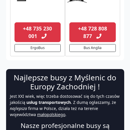
+48 735 230
+48 728 808
001
877
ErgoBus
Bus Anglia
Najlepsze busy z Myślenic do
Europy Zachodniej !
Jest XXI wiek, więc trzeba dostosować się do tych czasów
jakością
usług transportowych
. Z dumą ogłaszamy, że
najlepsza
firma w Polsce, działa też na terenie
województwa
małopolskiego
.
Nasze profesjonalne busy są