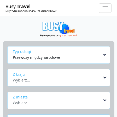
Busy.
Travel
MIĘDZYNARODOWY PORTAL TRANSPORTOWY
Typ usługi
Przewozy międzynarodowe
Z kraju
Wybierz...
Z miasta
Wybierz...