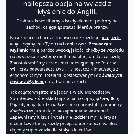
najlepszą opcją na wyjazd z
Myślenic do Anglii.
Drobnostkowo dbamy o każdy element
podróży
na
zachód, osiągając status
liderów
branży.
Nasi klienci są bardzo zadowoleni z każdego
przejazdu
,
więc liczymy, że i Ty do nich dołączysz.
Przewozy z
Myślenic
mają bardzo wysoką jakość, choćby ze względu
na
nowoczesne
systemy multimedialne, umilające jazdę.
Zainstalowaliśmy urządzenia udostępniające Internet
WiFi oraz odtwarzacze DVD i TV. Jest też klimatyzacja z
ergonomicznymi fotelami, dostosowanymi do
świetnych
busów z Myślenic
i prąd w gniazdkach.
Tak
bogate
wnętrze ma jeden z wielu Mercedesów
Sprinterów, które składają się na naszą
wyjątkową
flotę.
Pojazdy maja bardzo
dobre
silniki i pozostałe parametry.
Komfortowa
jazda daje niezapomniane wrażenia!
Zapewniamy luksus i wcale nie „zdzieramy”. Bilety są
stosunkowo tanie, każdy przejazd ubezpieczony, plus
dajemy super zniżki dla stałych klientów.