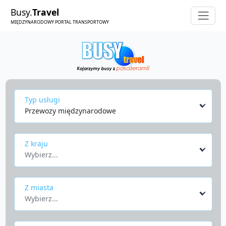
Busy.
Travel
MIĘDZYNARODOWY PORTAL TRANSPORTOWY
Typ usługi
Przewozy międzynarodowe
Z kraju
Wybierz...
Z miasta
Wybierz...