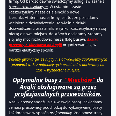
firmę. Od bardzo dawna świadczymy usługi związane z
transportem osobowym
. W ostatnim czasie
rozszerzyliśmy naszą działalność o nowe
kierunki. Atutem naszej firmy jest to , że posiadamy
wieloletnie doświadczenie. To właśnie dzięki
doświadczeniu oraz analizie rynku rozszerzyliśmy naszą
ofertę o nowe miejsca, do których docieramy. Staramy
się, aby móc rozbudować naszą flotę
busów
.
Ekstra
przewozy z Miechowa do Anglii
organizowane są w
bardzo elastyczny sposób.
Dajemy gwarancję, że nigdy nie odwołujemy zaplanowanych
przewozów
. Bez najmniejszych problemów docieramy na
czas w wyznaczone miejsce.
Optymalne busy z
"Miechów"
do
Anglii obsługiwane są przez
profesjonalnych przewoźników.
Nasi kierowcy angażują się w swoją pracę. Zakładamy,
że nasi pracownicy podchodzą do wykonywanej pracy
każdorazowo w sposób
profesjonalny
. Znajomość trasy