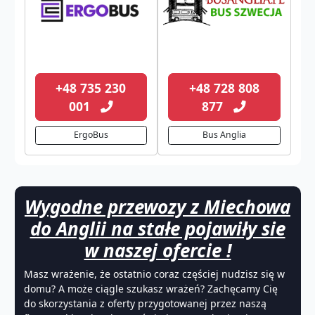
+48 735 230
+48 728 808
001
877
ErgoBus
Bus Anglia
Wygodne przewozy z Miechowa
do Anglii na stałe pojawiły sie
w naszej ofercie !
Masz wrażenie, że ostatnio coraz częściej nudzisz się w
domu? A może ciągle szukasz wrażeń? Zachęcamy Cię
do skorzystania z oferty przygotowanej przez naszą