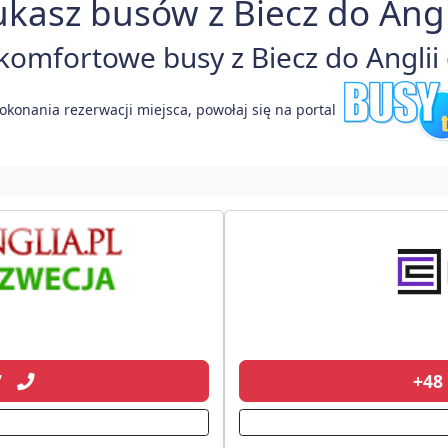
ukasz busów z Biecz do Angli
omfortowe busy z Biecz do Anglii 
okonania rezerwacji miejsca, powołaj się na portal
77
+48