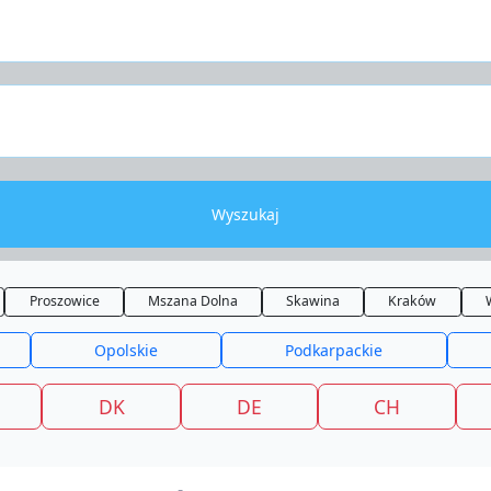
Wyszukaj
Proszowice
Mszana Dolna
Skawina
Kraków
Opolskie
Podkarpackie
DK
DE
CH