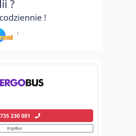
i ?
codziennie !
!
 735 230 001
ErgoBus