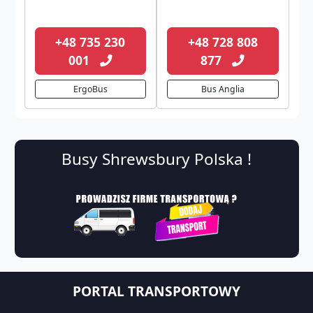
+48 735 230
+48 728 808
001
877
ErgoBus
Bus Anglia
Busy Shrewsbury Polska !
PORTAL TRANSPORTOWY