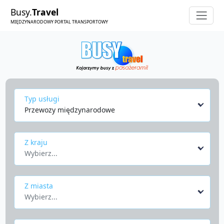
Busy.
Travel
MIĘDZYNARODOWY PORTAL TRANSPORTOWY
Typ usługi
Przewozy międzynarodowe
Z kraju
Wybierz...
Z miasta
Wybierz...