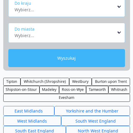
Do kraju
Wybierz...
Do miasta
Wybierz...
Wyszukaj
Tipton
Whitchurch (Shropshire)
Westbury
Burton upon Trent
Shipston-on-Stour
Madeley
Ross-on-Wye
Tamworth
Whitnash
Evesham
East Midlands
Yorkshire and the Humber
West Midlands
South West England
South East England
North West England