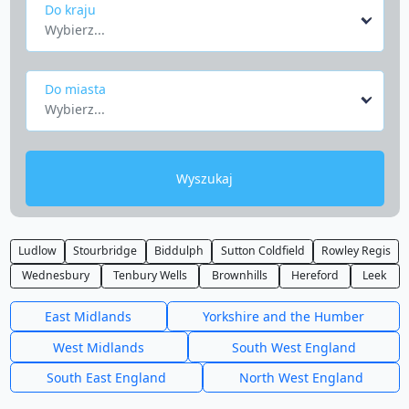
Do kraju
Wybierz...
Do miasta
Wybierz...
Wyszukaj
Ludlow
Stourbridge
Biddulph
Sutton Coldfield
Rowley Regis
Wednesbury
Tenbury Wells
Brownhills
Hereford
Leek
East Midlands
Yorkshire and the Humber
West Midlands
South West England
South East England
North West England