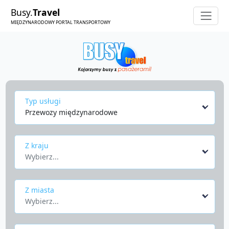
Busy.
Travel
MIĘDZYNARODOWY PORTAL TRANSPORTOWY
Typ usługi
Przewozy międzynarodowe
Z kraju
Wybierz...
Z miasta
Wybierz...