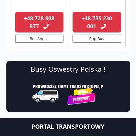
+48 728 808
+48 735 230
877
001
Bus Anglia
ErgoBus
Busy Oswestry Polska !
PORTAL TRANSPORTOWY