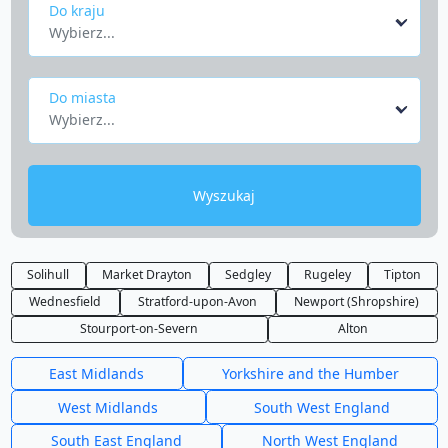
Do kraju
Wybierz...
Do miasta
Wybierz...
Wyszukaj
Solihull
Market Drayton
Sedgley
Rugeley
Tipton
Wednesfield
Stratford-upon-Avon
Newport (Shropshire)
Stourport-on-Severn
Alton
East Midlands
Yorkshire and the Humber
West Midlands
South West England
South East England
North West England