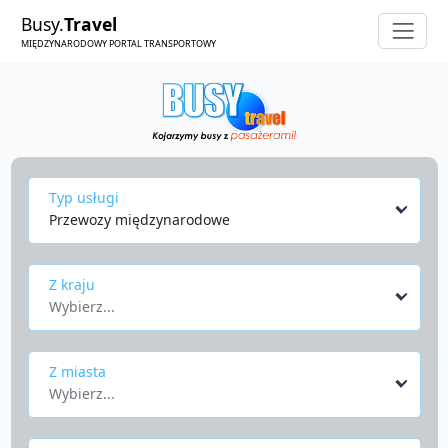
Busy.
Travel
MIĘDZYNARODOWY PORTAL TRANSPORTOWY
Typ usługi
Przewozy międzynarodowe
Z kraju
Wybierz...
Z miasta
Wybierz...