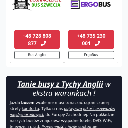
+48 728 808
+48 735 230
877
001
Bus Anglia
ErgoBus
Tanie busy z Tychy Anglii
w
ekstra warunkach !
Jazda
busem
wcale nie musi oznaczać ograniczonej
strefy
komfortu
. Tylko u nas
najwyższa jakość przewozów
międzynarodowych
do Europy Zachodniej. Na pokładzie
naszych busów znajdziesz wygodne fotele, DVD, WiFi,
telewizję i prąd.
Przyjemność z jazdy
spotęguje