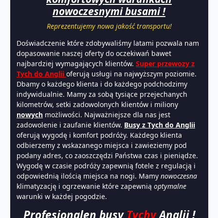
nowoczesnymi busami !
Reprezentujemy nowa jakość transportu!
Doświadczenie które zdobywaliśmy latami pozwala nam
dopasowanie naszej oferty do oczekiwań bawet
najbardziej wymagających klientów.
Super przewozy z
Tych do Anglii
oferują usługi na najwyższym poziomie.
Dbamy o każdego klienta i do każdego podchodzimy
indywidualnie. Mamy za sobą tysiące przejechanych
kilometrów, setki zadowolonych klientów i miliony
nowych
możliwości. Najważniejsze dla nas jest
zadowolenie i zaufanie klientów.
Busy z Tych do Anglii
oferują wygodę i komfort podróży. Każdego klienta
odbierzemy z wskazanego miejsca i zawieziemy pod
podany adres, co zaoszczędzi Państwa czas i pieniądze.
Wygodę w czasie podróży zapewnią fotele z regulacją i
odpowiednią ilością miejsca na nogi. Mamy
nowoczesna
klimatyzację i ogrzewanie które zapewnią
optymalne
warunki w każdej pogodzie.
Profesjonalen busy
Tychy
Anglii !