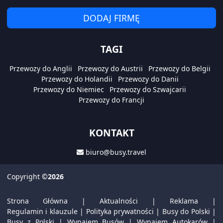
DODAJ FIRMĘ
TAGI
Przewozy do Anglii
Przewozy do Austrii
Przewozy do Belgii
Przewozy do Holandii
Przewozy do Danii
Przewozy do Niemiec
Przewozy do Szwajcarii
Przewozy do Francji
KONTAKT
biuro@busy.travel
Copyright
©2026
Strona Główna
|
Aktualności
|
Reklama
|
Regulamin i klauzule
|
Polityka prywatności
|
Busy do Polski
|
Busy z Polski
|
Wynajem Busów
|
Wynajem Autokarów
|