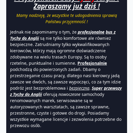
Zapraszamy już dziś !
Mamy nadzieję, że wszystkie te udogodnienia sprawią
Państwu przyjemność !
Jednak nie zapominamy o tym, że
profesjonalne
bus z
Tychy do Anglii
są nie tylko komfortowe ale również
bezpieczne. Zatrudniamy tylko wykwalifikowanych
kierowców, którzy mają ogromne doświadczenie
zdobywane na wielu trasach Europy. Są to osoby
rzetelne, punktualne i sumienne.
Profesjonalnie
podchodzą do powierzonych zadań. Dbamy o
przestrzeganie czasu pracy, dlatego nasi kierowcy jadą
zawsze we dwóch, są zawsze wypoczęci, co za tym idzie
podróż jest bezproblemowa i
bezpieczna
.
Super
p
r
zewozy
z Tychy do Anglii
oferują
nowoczesne
samochody
renomowanych marek, serwisowane są w
autoryzowanych warsztatach, są zawsze sprawne,
przestronne, czyste i gotowe do drogi. Posiadamy
wszystkie wymagane licencje i zezwolenia potrzebne do
przewozu osób.