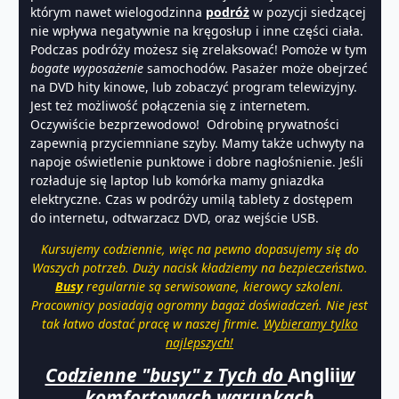
którym nawet wielogodzinna
podróż
w pozycji siedzącej
nie wpływa negatywnie na kręgosłup i inne części ciała.
Podczas podróży możesz się zrelaksować! Pomoże w tym
bogate
wyposażenie
samochodów. Pasażer może obejrzeć
na DVD hity kinowe, lub zobaczyć program telewizyjny.
Jest też możliwość połączenia się z internetem.
Oczywiście bezprzewodowo! Odrobinę prywatności
zapewnią przyciemniane szyby. Mamy także uchwyty na
napoje oświetlenie punktowe i dobre nagłośnienie. Jeśli
rozładuje się laptop lub komórka mamy gniazdka
elektryczne. Czas w podróży umilą tablety z dostępem
do internetu, odtwarzacz DVD, oraz wejście USB.
Kursujemy codziennie, więc na pewno dopasujemy się do
Waszych potrzeb. Duży nacisk kładziemy na bezpieczeństwo.
Busy
regularnie są serwisowane, kierowcy szkoleni.
Pracownicy posiadają ogromny bagaż doświadczeń. Nie jest
tak łatwo dostać pracę w naszej firmie.
Wybieramy tylko
najlepszych!
Codzienne "busy" z Tych do
Anglii
w
komfortowych warunkach