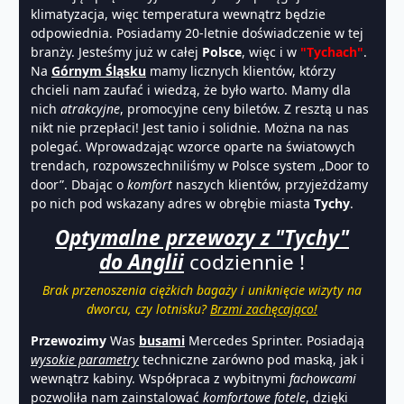
klimatyzacja, więc temperatura wewnątrz będzie
odpowiednia. Posiadamy 20-letnie doświadczenie w tej
branży. Jesteśmy już w całej
Polsce
, więc i w
"Tychach"
.
Na
Górnym Śląsku
mamy licznych klientów, którzy
chcieli nam zaufać i wiedzą, że było warto. Mamy dla
nich
atrakcyjne
, promocyjne ceny biletów. Z resztą u nas
nikt nie przepłaci! Jest tanio i solidnie. Można na nas
polegać. Wprowadzając wzorce oparte na światowych
trendach, rozpowszechniliśmy w Polsce system „Door to
door”. Dbając o
komfort
naszych klientów, przyjeżdżamy
po nich pod wskazany adres w obrębie miasta
Tychy
.
Optymalne przewozy z "Tychy"
do Anglii
codziennie !
Brak przenoszenia ciężkich bagaży i uniknięcie wizyty na
dworcu, czy lotnisku?
Brzmi zachęcająco!
Przewozimy
Was
busami
Mercedes Sprinter. Posiadają
wysokie parametry
techniczne zarówno pod maską, jak i
wewnątrz kabiny. Współpraca z wybitnymi
fachowcami
pozwoliła nam zainstalować
komfortowe fotele
, dzięki