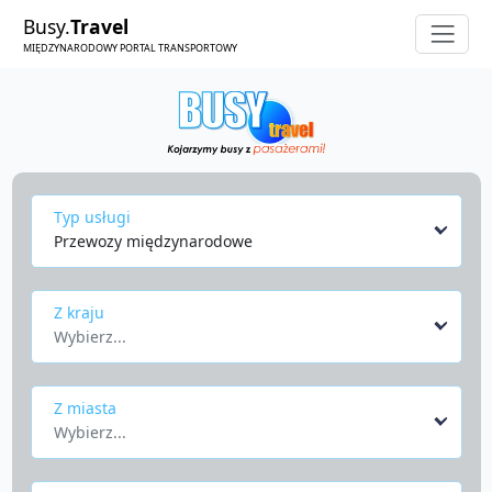
Busy.
Travel
MIĘDZYNARODOWY PORTAL TRANSPORTOWY
Typ usługi
Przewozy międzynarodowe
Z kraju
Wybierz...
Z miasta
Wybierz...