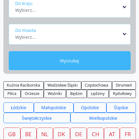
Do kraju
Wybierz...
Do miasta
Wybierz...
Wyszukaj
Kuźnia Raciborska
Wodzisław Śląski
Częstochowa
Strumień
Pilica
Orzesze
Woźniki
Będzin
Lędziny
Rydułtowy
Łódzkie
Małopolskie
Opolskie
Śląskie
Świętokrzyskie
Wielkopolskie
GB
BE
NL
DK
DE
CH
AT
FR