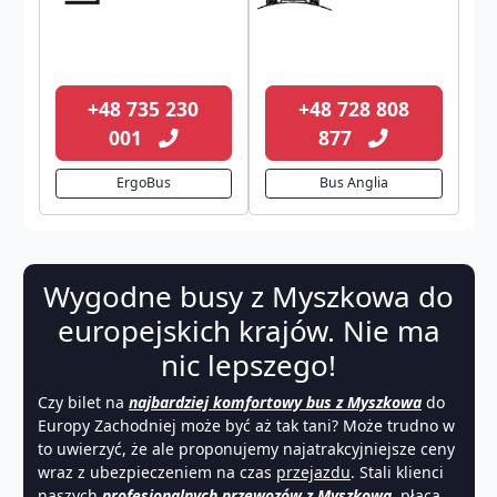
+48 735 230
+48 728 808
001
877
ErgoBus
Bus Anglia
Wygodne busy z Myszkowa do
europejskich krajów. Nie ma
nic lepszego!
Czy bilet na
najbardziej komfortowy bus z Myszkowa
do
Europy Zachodniej może być aż tak tani? Może trudno w
to uwierzyć, że ale proponujemy najatrakcyjniejsze ceny
wraz z ubezpieczeniem na czas
przejazdu
. Stali klienci
naszych
profesjonalnych przewozów z Myszkowa
, płacą