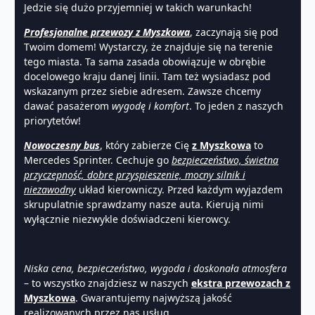
Jedzie się dużo przyjemniej w takich warunkach!
Profesjonalne przewozy z Myszkowa
, zaczynają się pod
Twoim domem! Wystarczy, że znajduje się na terenie
tego miasta. Ta sama zasada obowiązuje w obrębie
docelowego kraju danej linii. Tam też wysiadasz pod
wskazanym przez siebie adresem. Zawsze chcemy
dawać pasażerom
wygodę i komfort
. To jeden z naszych
priorytetów!
Nowoczesny bus
, który zabierze Cię
z Myszkowa
to
Mercedes Sprinter. Cechuje go
bezpieczeństwo, świetna
przyczepność, dobre przyspieszenie, mocny silnik i
niezawodny
układ kierowniczy. Przed każdym wyjazdem
skrupulatnie sprawdzamy nasze auta. Kierują nimi
wyłącznie niezwykle doświadczeni kierowcy.
Niska cena, bezpieczeństwo, wygoda i doskonała atmosfera
– to wszystko znajdziesz w naszych
ekstra przewozach z
Myszkowa
. Gwarantujemy najwyższą jakość
realizowanych przez nas usług.