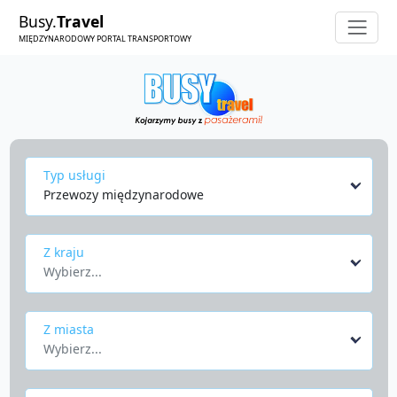
Busy.
Travel
MIĘDZYNARODOWY PORTAL TRANSPORTOWY
Typ usługi
Przewozy międzynarodowe
Z kraju
Wybierz...
Z miasta
Wybierz...