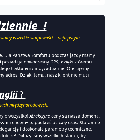
ziennie !
wamy wszelkie wątpliwości – najlepszym
je. Dla Państwa komfortu podczas jazdy mamy
i
posiadają nowoczesny GPS, dzięki któremu
ażdego traktujemy indywidualnie. Oferujemy
y adres. Dzięki temu, nasz klient nie musi
nglii
?
wozach międzynarodowych.
my o wszystko!
Atrakcyjne
ceny są naszą domeną,
wym i chcemy to podkreślać cały czas. Starannie
elegancję i doskonałe parametry techniczne.
 dobrze! Dołożyliśmy wszelkich starań, by