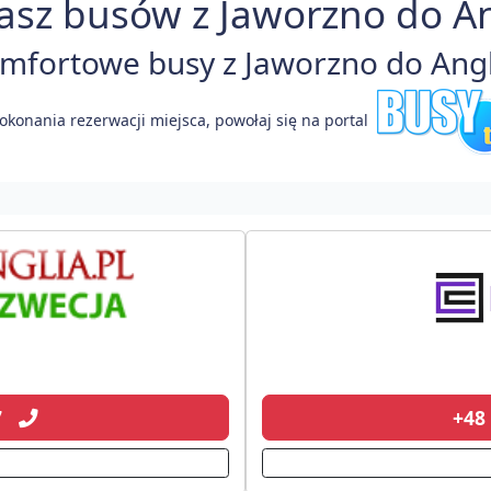
asz busów z Jaworzno do Ang
fortowe busy z Jaworzno do Angli
okonania rezerwacji miejsca, powołaj się na portal
77
+48