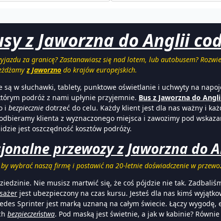
usy z Jaworzna do Anglii cod
jazdu za granicę? Zastanawiasz się nad lotem, lub autobusem? Rozwie
jeżdżamy
z Jaworzno
do krajów europejskich.
 są w słuchawki, tablety, punktowe oświetlanie i uchwyty na napo
 którym podróż z nami upłynie przyjemnie.
Bus z Jaworzna do Angli
o i
bezpiecznie
dotrzeć do celu. Każdy klient jest dla nas ważny i k
i odbieramy klienta z wyznaczonego miejsca i zawozimy pod wskazan
idzie jest oszczędność kosztów podróży.
sjonalne przewozy z Jaworzna do A
 by wybrać naszą firmę i postawić na 20-letnie doświadczenie w prze
edzinie. Nie musisz martwić się, że coś pójdzie nie tak. Zadbaliś
sażer
jest ubezpieczony na czas kursu. Jesteś dla nas kimś wyjątko
cedes Sprinter jest marką uznaną na całym świecie. Łączy wygodę, 
ach
bezpieczeństwa
. Pod maską jest świetnie, a jak w kabinie? Równie