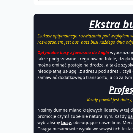
Ekstra b
Szukasz optymalnego rozwiązania pod względem wy
rozwiązaniem jest
bus
, nasz bus! Każdego dnia od
Optymalne busy z Jaworzno do Anglii
wyposażone
także podgrzewane i regulowane fotele, dzięki
można ominąć postoje na drodze, a także szybk
nieodpłatną usługę ,,z adresu pod adres'', czyl
zamawiać dodatkowego transportu, a co za tym 
Profe
Każdy powód jest dobry,
Nosimy dumne miano krajowych liderów w tej dzi
promocje czymś zupełnie naturalnym. Każdy
pa
wybraliśmy
busy
, obsługujące nasze linie. Mer
Osiąga niesamowite wyniki we wszystkich test