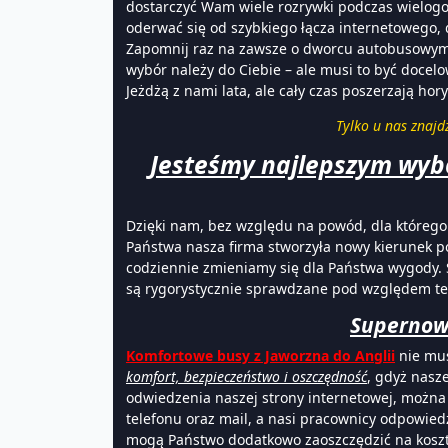
dostarczyć Wam wiele rozrywki podczas wielogo
oderwać się od szybkiego łącza internetowego
Zapomnij raz na zawsze o dworcu autobusowym
wybór należy do Ciebie – ale musi to być docel
Jeżdżą z nami lata, ale cały czas poszerzają hory
Tylko u nas znajd
Jesteśmy najlepszym wyb
Dzięki nam, bez względu na powód, dla któreg
Państwa nasza firma stworzyła nowy kierunek p
codziennie zmieniamy się dla Państwa wygody. 
są rygorystycznie sprawdzane pod względem 
Supernowo
Komfortowe busy z Jaworzna do Anglii
nie mus
komfort, bezpieczeństwo i oszczędność
, gdyż nasz
odwiedzenia naszej strony internetowej, możn
telefonu oraz mail, a nasi pracownicy odpowiedz
mogą Państwo dodatkowo zaoszczędzić na kos