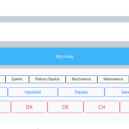
Wyszukaj
Żywiec
Piekary Śląskie
Blachownia
Wilamowice
Opolskie
Śląskie
Świ
DK
DE
CH