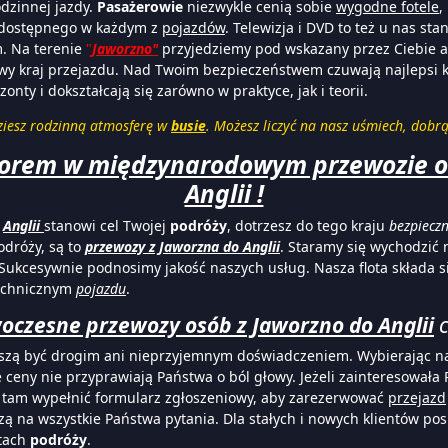
dzinnej jazdy.
Pasażerowie
niezwykle cenią sobie
wygodne fotele
,
, dostępnego w każdym z
pojazdów
. Telewizja i DVD to też u nas s
. Na terenie
"
Jaworzno"
przyjedziemy pod wskazany przez Ciebie ad
owy kraj przejazdu. Nad Twoim bezpieczeństwem czuwają najlepsi kie
zonty i dokształcają się zarówno w praktyce, jak i teorii.
ziesz rodzinną atmosferę w
busie
. Możesz liczyć na nasz uśmiech, dobr
orem w międzynarodowym przewozie o
Anglii !
o
Anglii
stanowi cel Twojej
podróży
, dotrzesz do tego kraju
bezpieczn
odróży, są to
przewozy z Jaworzna do Anglii
. Staramy się wychodzić
Sukcesywnie podnosimy jakość naszych usług. Nasza flota składa 
technicznym
pojazdu
.
czesne przewozy osób z Jaworzno do Anglii
c
zą być drogim ani nieprzyjemnym doświadczeniem. Wybierając na
e ceny nie przyprawiają Państwa o ból głowy. Jeżeli zainteresowała
a tam wypełnić formularz zgłoszeniowy, aby zarezerwować
przejazd
ą na wszystkie Państwa pytania. Dla stałych i nowych klientów posi
ztach
podróży
.