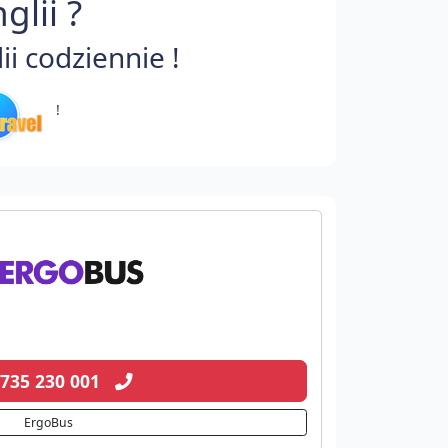
lii ?
i codziennie !
!
 735 230 001
ErgoBus