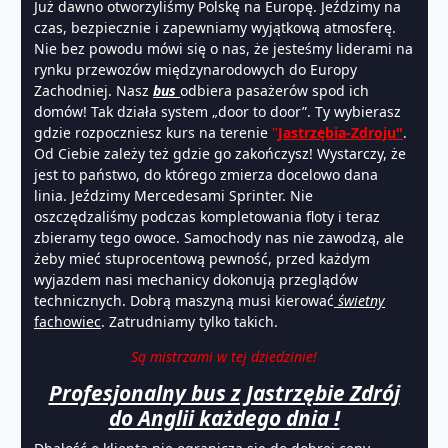
Już dawno otworzyliśmy Polskę na Europę. Jeździmy na
czas, bezpiecznie i zapewniamy wyjątkową atmosferę.
Nie bez powodu mówi się o nas, że jesteśmy liderami na
rynku przewozów międzynarodowych do Europy
Zachodniej. Nasz
bus
odbiera pasażerów spod ich
domów! Tak działa system „door to door”. Ty wybierasz
gdzie rozpoczniesz kurs na terenie
"
Jastrzębia-Zdroju"
.
Od Ciebie zależy też gdzie go zakończysz! Wystarczy, że
jest to państwo, do którego zmierza docelowo dana
linia. Jeździmy Mercedesami Sprinter. Nie
oszczędzaliśmy podczas kompletowania floty i teraz
zbieramy tego owoce. Samochody nas nie zawodzą, ale
żeby mieć stuprocentową pewność, przed każdym
wyjazdem nasi mechanicy dokonują przeglądów
technicznych. Dobrą maszyną musi kierować
świetny
fachowiec
. Zatrudniamy tylko takich.
Są mistrzami w tej dziedzinie!
Profesjonalny bus z Jastrzębie Zdrój
do Anglii każdego dnia !