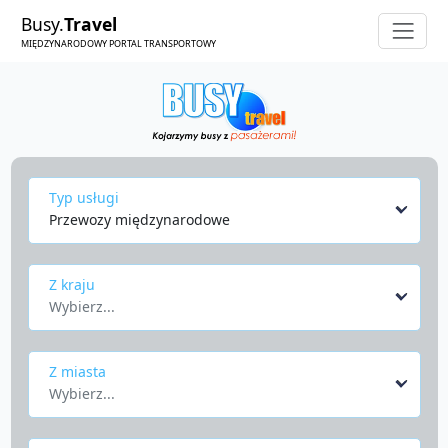
Busy.
Travel
MIĘDZYNARODOWY PORTAL TRANSPORTOWY
Typ usługi
Przewozy międzynarodowe
Z kraju
Wybierz...
Z miasta
Wybierz...