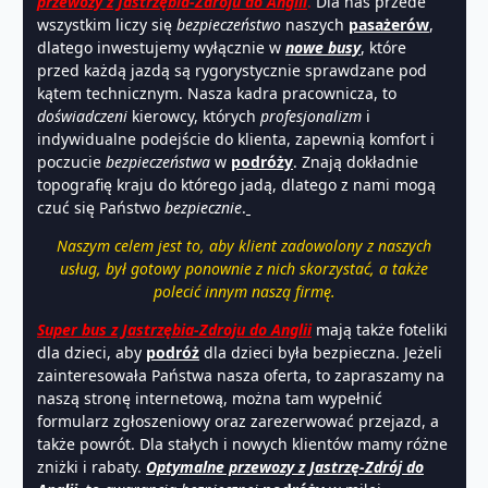
przewozy z Jastrzębia-Zdroju do Anglii
.
Dla nas przede
wszystkim liczy się
bezpieczeństwo
naszych
pasażerów
,
dlatego inwestujemy wyłącznie w
nowe busy
, które
przed każdą jazdą są rygorystycznie sprawdzane pod
kątem technicznym. Nasza kadra pracownicza, to
doświadczeni
kierowcy, których
profesjonalizm
i
indywidualne podejście do klienta, zapewnią komfort i
poczucie
bezpieczeństwa
w
podróży
. Znają dokładnie
topografię kraju do którego jadą, dlatego z nami mogą
czuć się Państwo
bezpiecznie
.
Naszym celem jest to, aby klient zadowolony z naszych
usług, był gotowy ponownie z nich skorzystać, a także
polecić innym naszą firmę.
Super bus z Jastrzębia-Zdroju do Anglii
mają także foteliki
dla dzieci, aby
podróż
dla dzieci była bezpieczna. Jeżeli
zainteresowała Państwa nasza oferta, to zapraszamy na
naszą stronę internetową, można tam wypełnić
formularz zgłoszeniowy oraz zarezerwować przejazd, a
także powrót. Dla stałych i nowych klientów mamy różne
zniżki i rabaty.
Optymalne przewozy z Jastrzę-Zdrój do