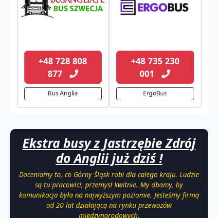
+48 728 808
+48 735 230
877
001
Bus Anglia
ErgoBus
Ekstra busy z Jastrzębie Zdrój
do Anglii już dziś !
Doceniamy to, co Górny Śląsk robi dla całego kraju. Ludzie
są tu pracowici, przemysł kwitnie. My dbamy, by
komunikacja była na najwyższym poziomie. Jesteśmy firmą
od 20 lat działającą na rynku przewozów
międzynarodowych.