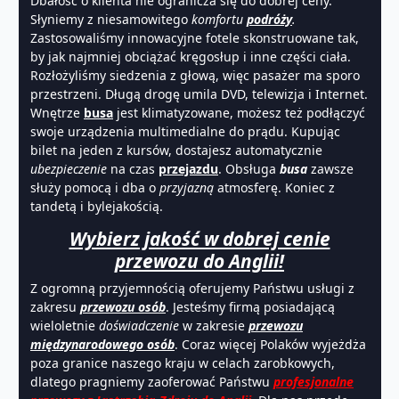
Dbałość o klienta nie ogranicza się do dobrej ceny.
Słyniemy z niesamowitego
komfortu
podróży
.
Zastosowaliśmy innowacyjne fotele skonstruowane tak,
by jak najmniej obciążać kręgosłup i inne części ciała.
Rozłożyliśmy siedzenia z głową, więc pasażer ma sporo
przestrzeni. Długą drogę umila DVD, telewizja i Internet.
Wnętrze
busa
jest klimatyzowane, możesz też podłączyć
swoje urządzenia multimedialne do prądu. Kupując
bilet na jeden z kursów, dostajesz automatycznie
ubezpieczenie
na czas
przejazdu
. Obsługa
busa
zawsze
służy pomocą i dba o
przyjazną
atmosferę. Koniec z
tandetą i bylejakością.
Wybierz jakość w dobrej cenie
przewozu do Anglii!
Z ogromną przyjemnością oferujemy Państwu usługi z
zakresu
przewozu osób
. Jesteśmy firmą posiadającą
wieloletnie
doświadczenie
w zakresie
przewozu
międzynarodowego osób
. Coraz więcej Polaków wyjeżdża
poza granice naszego kraju w celach zarobkowych,
dlatego pragniemy zaoferować Państwu
profesjonalne