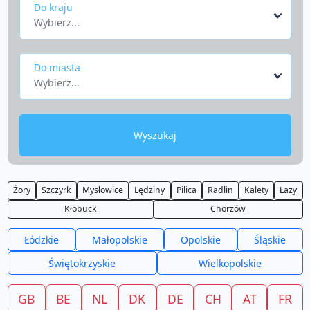
Do kraju
Wybierz...
Do miasta
Wybierz...
Wyszukaj
Żory
Szczyrk
Mysłowice
Lędziny
Pilica
Radlin
Kalety
Łazy
Kłobuck
Chorzów
Łódzkie
Małopolskie
Opolskie
Śląskie
Świętokrzyskie
Wielkopolskie
GB
BE
NL
DK
DE
CH
AT
FR