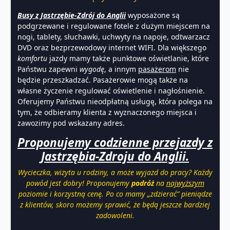
Busy z Jastrzębie-Zdrój do Anglii
wyposażone są
podgrzewane i regulowane fotele z dużym miejscem na
nogi, tablety, słuchawki, uchwyty na napoje, odtwarzacz
DVD oraz bezprzewodowy internet WIFI. Dla większego
komfortu
jazdy mamy także punktowe oświetlanie, które
Państwu zapewni
wygodę
, a innym
pasażerom
nie
będzie przeszkadzać. Pasażerowie mogą także na
własne życzenie regulować oświetlenie i nagłośnienie.
Oferujemy Państwu nieodpłatną usługę, która polega na
tym, że odbieramy klienta z wyznaczonego miejsca i
zawozimy pod wskazany adres.
Proponujemy codzienne przejazdy z
Jastrzębia-Zdroju do Anglii.
Wycieczka, wizyta u rodziny, a może wyjazd do pracy? Każdy
powód jest dobry! Proponujemy
podróż
na
najwyższym
poziomie i korzystną cenę. Po co mamy „zdzierać” pieniądze
z klientów, skoro możemy sprawić, że będą jeszcze bardziej
zadowoleni.