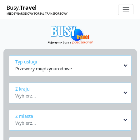
Busy.
Travel
MIĘDZYNARODOWY PORTAL TRANSPORTOWY
Typ usługi
Przewozy międzynarodowe
Z kraju
Wybierz...
Z miasta
Wybierz...