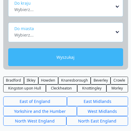
Do kraju
Wybierz...
Do miasta
Wybierz...
Wyszukaj
Bradford
Ilkley
Howden
Knaresborough
Beverley
Crowle
Kingston upon Hull
Cleckheaton
Knottingley
Morley
East of England
East Midlands
Yorkshire and the Humber
West Midlands
North West England
North East England