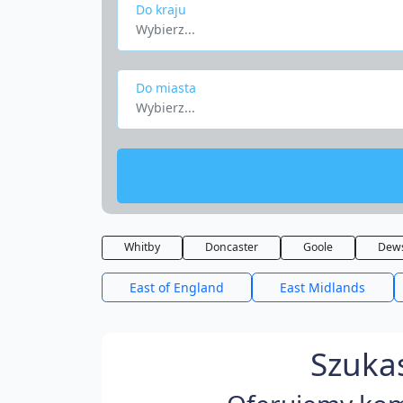
Do kraju
Wybierz...
Do miasta
Wybierz...
Whitby
Doncaster
Goole
Dew
East of England
East Midlands
Szuka