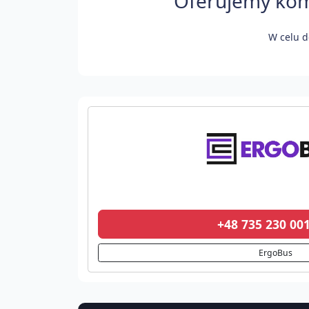
Oferujemy komf
W celu d
+48 735 230 0
ErgoBus