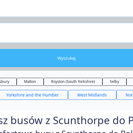
Wyszukaj
sbury
Malton
Royston (South Yorkshire)
Selby
Yorkshire and the Humber
West Midlands
Nor
sz busów z Scunthorpe do Po