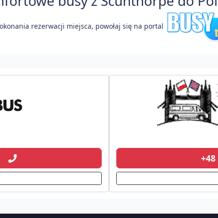
ortowe busy z Scunthorpe do Pols
okonania rezerwacji miejsca, powołaj się na portal
01
+48