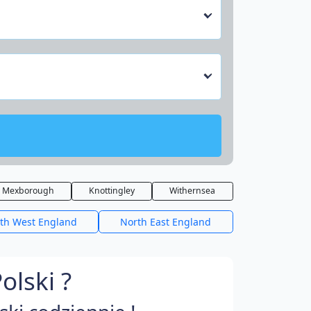
Mexborough
Knottingley
Withernsea
th West England
North East England
lski ?