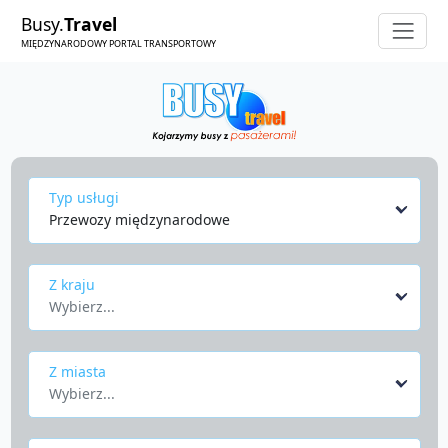
Busy.
Travel
MIĘDZYNARODOWY PORTAL TRANSPORTOWY
Typ usługi
Przewozy międzynarodowe
Z kraju
Wybierz...
Z miasta
Wybierz...