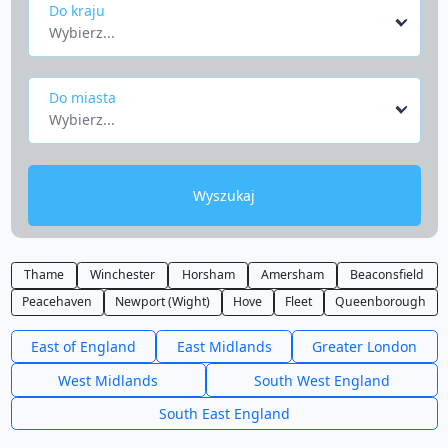
Do kraju
Wybierz...
Do miasta
Wybierz...
Wyszukaj
Thame
Winchester
Horsham
Amersham
Beaconsfield
Peacehaven
Newport (Wight)
Hove
Fleet
Queenborough
East of England
East Midlands
Greater London
West Midlands
South West England
South East England