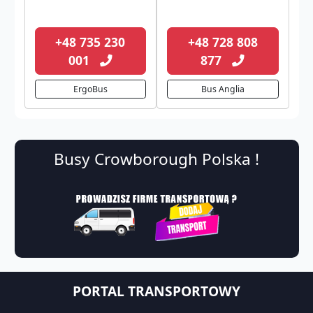
+48 735 230
+48 728 808
001
877
ErgoBus
Bus Anglia
Busy Crowborough Polska !
PORTAL TRANSPORTOWY