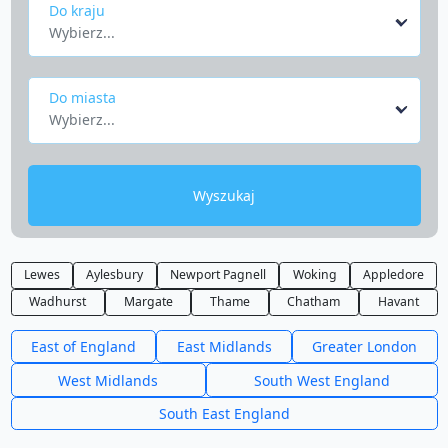
Do kraju
Wybierz...
Do miasta
Wybierz...
Wyszukaj
Lewes
Aylesbury
Newport Pagnell
Woking
Appledore
Wadhurst
Margate
Thame
Chatham
Havant
East of England
East Midlands
Greater London
West Midlands
South West England
South East England