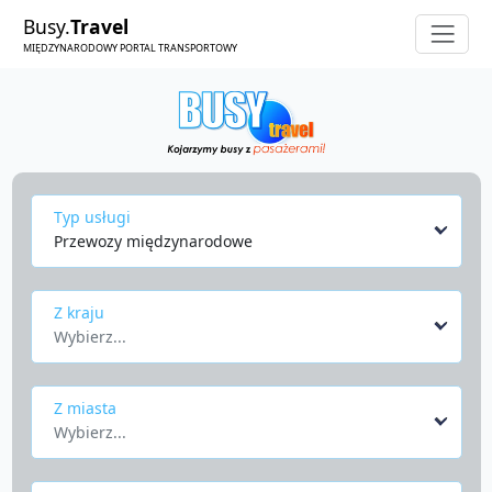
Busy.
Travel
MIĘDZYNARODOWY PORTAL TRANSPORTOWY
Typ usługi
Przewozy międzynarodowe
Z kraju
Wybierz...
Z miasta
Wybierz...