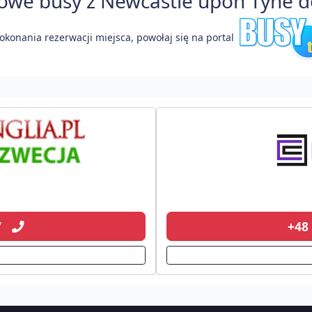
we busy z Newcastle upon Tyne do 
okonania rezerwacji miejsca, powołaj się na portal
77
+48