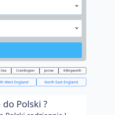
-Sea
Cramlington
Jarrow
Killingworth
th West England
North East England
do Polski ?