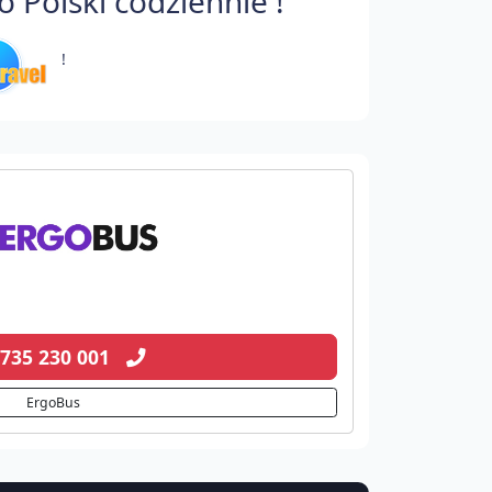
Polski codziennie !
!
 735 230 001
ErgoBus