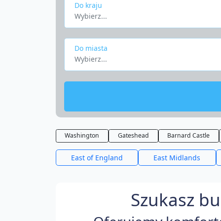
Do kraju
Wybierz...
Do miasta
Wybierz...
Washington
Gateshead
Barnard Castle
East of England
East Midlands
Szukasz bu