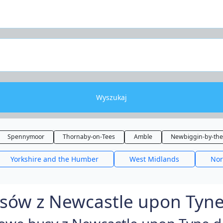
Wyszukaj
Spennymoor
Thornaby-on-Tees
Amble
Newbiggin-by-the
Yorkshire and the Humber
West Midlands
Nor
sów z Newcastle upon Tyne 