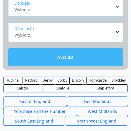
Do kraju
Wybierz...
Do miasta
Wybierz...
Wyszukaj
Hucknall
Retford
Derby
Corby
Lincoln
Horncastle
Brackley
Caistor
Coalville
Stapleford
East of England
East Midlands
Yorkshire and the Humber
West Midlands
South East England
North West England