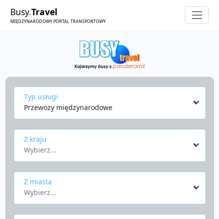
Busy.
Travel
MIĘDZYNARODOWY PORTAL TRANSPORTOWY
Typ usługi
Przewozy międzynarodowe
Z kraju
Wybierz...
Z miasta
Wybierz...