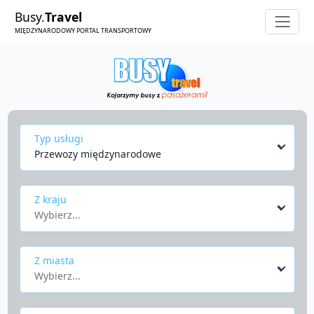
Busy.
Travel
MIĘDZYNARODOWY PORTAL TRANSPORTOWY
Typ usługi
Przewozy międzynarodowe
Z kraju
Wybierz...
Z miasta
Wybierz...