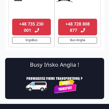
+48 735 230
+48 728 808
001
877
ErgoBus
Bus Anglia
Busy Ińsko Anglia !