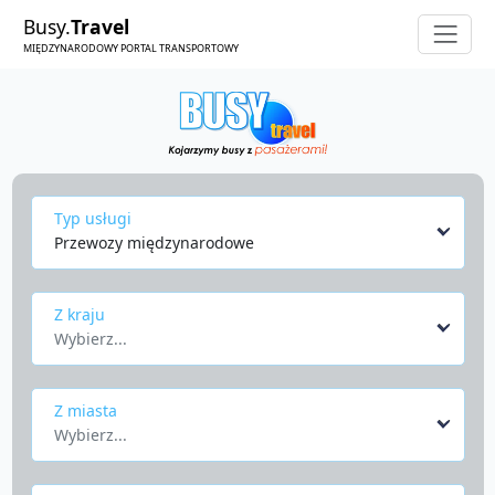
Busy.
Travel
MIĘDZYNARODOWY PORTAL TRANSPORTOWY
Typ usługi
Przewozy międzynarodowe
Z kraju
Wybierz...
Z miasta
Wybierz...