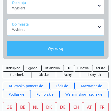
Do kraju
Wybierz...
Do miasta
Wybierz...
Wyszukaj
Biskupiec
Sępopol
Działdowo
Ełk
Lubawa
Korsze
Frombork
Olecko
Pasłęk
Bisztynek
Kujawsko-pomorskie
Łódzkie
Mazowieckie
Podlaskie
Pomorskie
Warmińsko-mazurskie
GB
BE
NL
DK
DE
CH
AT
FR