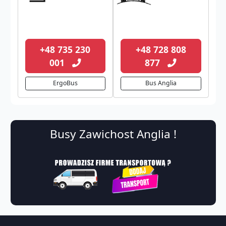
+48 735 230
+48 728 808
001
877
ErgoBus
Bus Anglia
Busy Zawichost Anglia !