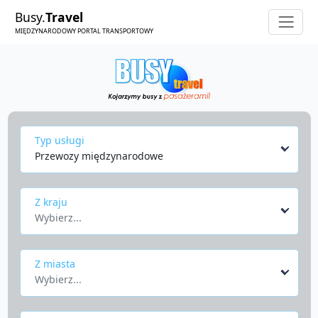
Busy.
Travel
MIĘDZYNARODOWY PORTAL TRANSPORTOWY
Typ usługi
Przewozy międzynarodowe
Z kraju
Wybierz...
Z miasta
Wybierz...