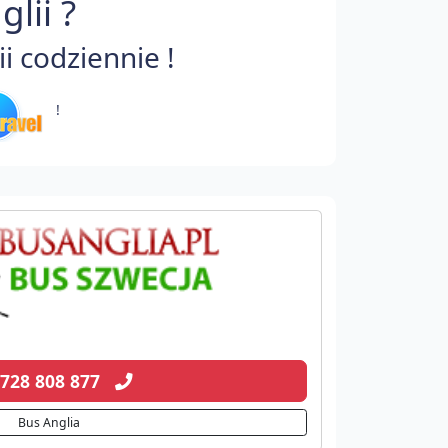
lii ?
 codziennie !
!
 728 808 877
Bus Anglia