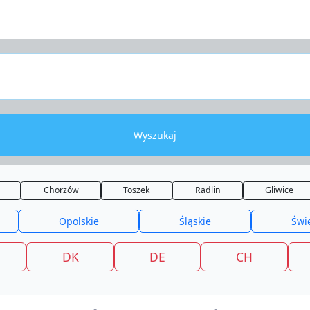
Wyszukaj
Chorzów
Toszek
Radlin
Gliwice
Opolskie
Śląskie
Świ
DK
DE
CH