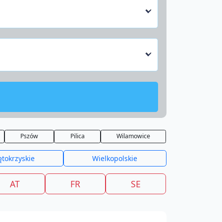
Pszów
Pilica
Wilamowice
ętokrzyskie
Wielkopolskie
AT
FR
SE