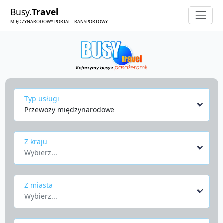
Busy.
Travel
MIĘDZYNARODOWY PORTAL TRANSPORTOWY
Typ usługi
Przewozy międzynarodowe
Z kraju
Wybierz...
Z miasta
Wybierz...