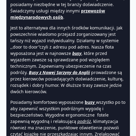
posiadamy niezbędne w tej branży doświadczenie.
Świadczymy usługi między innymi
przewozów
międzynarodowych osób
.
Jest to alternatywa dla innych środków komunikacji. Jak
powszechnie wiadomo przejazd zorganizowany jest
tańszy niż wyjazd indywidualny. Działamy w systemie
,,door to door”czyli z adresu pod adres. Nasza flota
wyposażona jest w najnowsze
busy
, które przed
wyjazdem zawsze są sprawdzane pod względem
technicznym. Zapewniamy ubezpieczenie na czas
podróży.
Busy z Nowej Sarzyny do Anglii
prowadzone są
przez kierowców posiadających doświadczenie, kulturę,
rozsądek i dobry humor. W dłuższe trasy zawsze jedzie
dwóch kierowców.
Posiadamy komfortowo wyposażone
busy
wszystko po to
aby zapewnić wszystkim podróżnym wygodę i
bezpieczeństwo. Wygodne ergonomiczne fotele
zapewnią wygodną i relaksującą
podróż
, klimatyzacja
również ma znaczenie, punktowe oświetlenie pozwoli
czytać książkę nie przeszkadzając innym. Zrelaksować