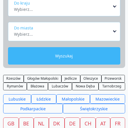
Do kraju
Wybierz...
Do miasta
Wybierz...
Wyszukaj
Rzeszów
Głogów Małopolski
Jedlicze
Oleszyce
Przeworsk
Rymanów
Błażowa
Lubaczów
Nowa Dęba
Tarnobrzeg
Lubuskie
Łódzkie
Małopolskie
Mazowieckie
Podkarpackie
Świętokrzyskie
GB
BE
NL
DK
DE
CH
AT
FR