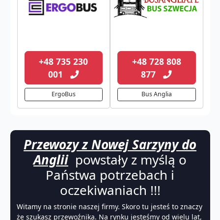
+48 735 230
+48 728 808
001
877
ErgoBus
Bus Anglia
Przewozy z Nowej Sarzyny do
Anglii
powstały z myślą o
Państwa potrzebach i
oczekiwaniach !!!
Witamy na stronie naszej firmy. Skoro tu jesteś to znaczy
że szukasz przewoźnika. Na rynku jesteśmy od wielu lat,