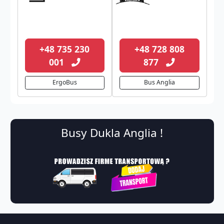
+48 735 230
+48 728 808
001
877
ErgoBus
Bus Anglia
Busy Dukla Anglia !