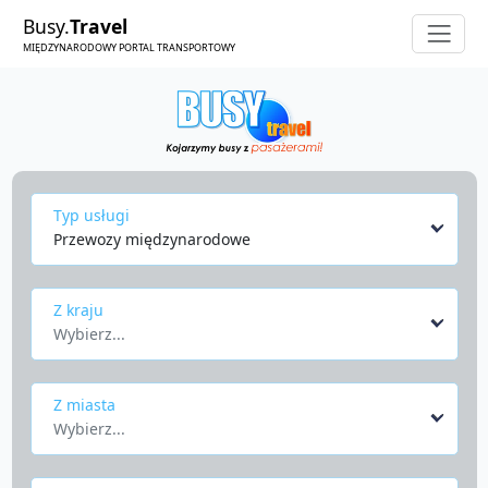
Busy.
Travel
MIĘDZYNARODOWY PORTAL TRANSPORTOWY
Typ usługi
Przewozy międzynarodowe
Z kraju
Wybierz...
Z miasta
Wybierz...