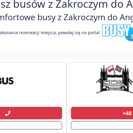
sz busów z Zakroczym do An
fortowe busy z Zakroczym do Angli
okonania rezerwacji miejsca, powołaj się na portal
01
+48