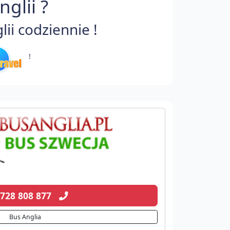
glii ?
i codziennie !
!
 728 808 877
Bus Anglia