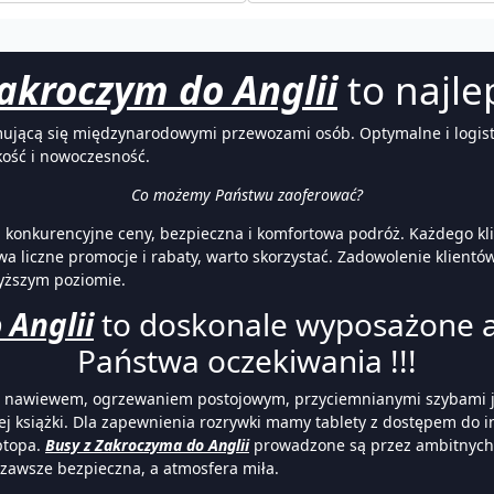
akroczym do Anglii
to najle
jmującą się międzynarodowymi przewozami osób. Optymalne i logist
kość i nowoczesność.
Co możemy Państwu zaoferować?
ć, konkurencyjne ceny, bezpieczna i komfortowa podróż. Każdego k
liczne promocje i rabaty, warto skorzystać. Zadowolenie klientów
wyższym poziomie.
 Anglii
to doskonale wyposażone au
Państwa oczekiwania !!!
m nawiewem, ogrzewaniem postojowym, przyciemnianymi szybami j
j książki. Dla zapewnienia rozrywki mamy tablety z dostępem do i
ptopa.
Busy z Zakroczyma do Anglii
prowadzone są przez ambitnych,
 zawsze bezpieczna, a atmosfera miła.