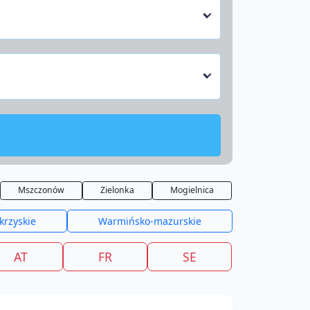
Mszczonów
Zielonka
Mogielnica
krzyskie
Warmińsko-mazurskie
AT
FR
SE