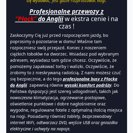
się wydawać, jest gdzie rozprostować nogi.
Profesjonalne przewozy z
"Płock"
do Anglii
w ekstra cenie i na
czas !
Zaskoczymy Cię już przed rozpoczęciem jazdy, bo
poprosimy o pozostanie w domu! Właśnie tam
rozpoczniesz swój przejazd. Koniec z noszeniem
ciężkich tobołów na dworzec. Wsiadasz pod wybranym
adresem, wysiadasz tam gdzie chcesz. Oczywiście, że
pomożemy zapakować torby i walizki. Oczywiście, że
zrobimy to z nieskrywaną radością. Z nami możesz czuć
się bezpiecznie, a do tego
profesjonalne
busy
z Płocka
do
Anglii
zapewnią równie
wysoki komfort podróży
. Do
Państwa dyspozycji jest szereg udogodnień, takich jak
nowoczesna
klimatyzacja, ogrzewanie postojowe,
oświetlenie punktowe i dobre nagłośnienie oraz
wygodne, regulowane fotele z optymalną ilością miejsca
na nogi. Posiadamy również
tablety, bezprzewodowy
internet WiFi, odtwarzacz DVD, wejście USB oraz gniazdka
elektryczne i uchwyty na napoje.