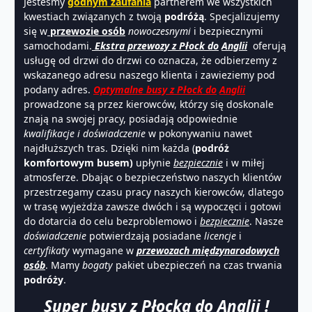
Jesteśmy
godnym zaufania
partnerem we wszystkich
kwestiach związanych z twoją
podróżą
. Specjalizujemy
się w
przewozie osób
nowoczesnymi
i bezpiecznymi
samochodami.
Ekstra p
rzewozy z Pło
ck do
Anglii
oferują
usługę od drzwi do drzwi co oznacza, że odbierzemy z
wskazanego adresu naszego klienta i zawieziemy pod
podany adres.
Optymalne busy z Płock do
Anglii
prowadzone są przez kierowców, którzy się doskonale
znają na swojej pracy, posiadają odpowiednie
kwalifikacje i doświadczenie
w pokonywaniu nawet
najdłuższych tras. Dzięki nim każda (
podróż
komfortowym busem)
upłynie
bezpiecznie
i w miłej
atmosferze. Dbając o bezpieczeństwo naszych klientów
przestrzegamy czasu pracy naszych kierowców, dlatego
w trasę wyjeżdża zawsze dwóch i są wypoczęci i gotowi
do dotarcia do celu bezproblemowo i
bezpiecznie
. Nasze
doświadczenie
potwierdzają posiadane
licencje
i
certyfikaty
wymagane w
przewozach międzynarodowych
osób
. Mamy
bogaty
pakiet ubezpieczeń na czas trwania
podróży
.
Super busy z Płocka do Anglii !