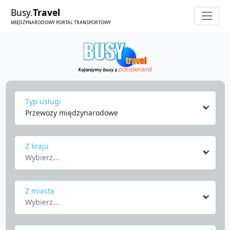
Busy.
Travel
MIĘDZYNARODOWY PORTAL TRANSPORTOWY
Typ usługi
Przewozy międzynarodowe
Z kraju
Wybierz...
Z miasta
Wybierz...