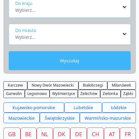
Do kraju
Wybierz...
Do miasta
Wybierz...
Wyszukaj
Karczew
Nowy Dwór Mazowiecki
Białobrzegi
Milanówek
Garwolin
Legionowo
Wyśmierzyce
Żelechów
Zielonka
Ząbki
Kujawsko-pomorskie
Lubelskie
Łódzkie
Mazowieckie
Świętokrzyskie
Warmińsko-mazurskie
GB
BE
NL
DK
DE
CH
AT
FR