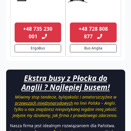
+48 735 230
+48 728 808
001
877
ErgoBus
Bus Anglia
Ekstra busy z Płocka do
Anglii ? Najlepiej busem!
Mówimy stop tandecie, bylejakości i amatorszczyźnie w
przewozach międzynarodowych
na linii Polska – Anglii.
Tylko u nas znajdziesz niespotykaną nigdzie inną jakość.
Jedynie my działamy, jak firma z prawdziwego zdarzenia.
Nasza firma jest idealnym rozwiązaniem dla Państwa.