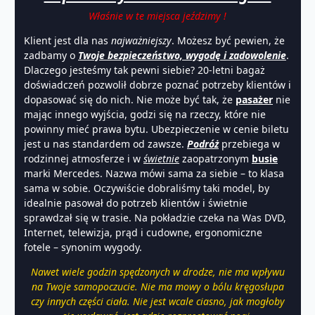
Właśnie w te miejsca jeździmy !
Klient jest dla nas
najważniejszy
. Możesz być pewien, że
zadbamy o
Twoje bezpieczeństwo, wygodę i zadowolenie
.
Dlaczego jesteśmy tak pewni siebie? 20-letni bagaż
doświadczeń pozwolił dobrze poznać potrzeby klientów i
dopasować się do nich. Nie może być tak, że
pasażer
nie
mając innego wyjścia, godzi się na rzeczy, które nie
powinny mieć prawa bytu. Ubezpieczenie w cenie biletu
jest u nas standardem od zawsze.
Podróż
przebiega w
rodzinnej atmosferze i w
świetnie
zaopatrzonym
busie
marki Mercedes. Nazwa mówi sama za siebie – to klasa
sama w sobie. Oczywiście dobraliśmy taki model, by
idealnie pasował do potrzeb klientów i świetnie
sprawdzał się w trasie. Na pokładzie czeka na Was DVD,
Internet, telewizja, prąd i cudowne, ergonomiczne
fotele – synonim wygody.
Nawet wiele godzin spędzonych w drodze, nie ma wpływu
na Twoje samopoczucie. Nie ma mowy o bólu kręgosłupa
czy innych części ciała. Nie jest wcale ciasno, jak mogłoby