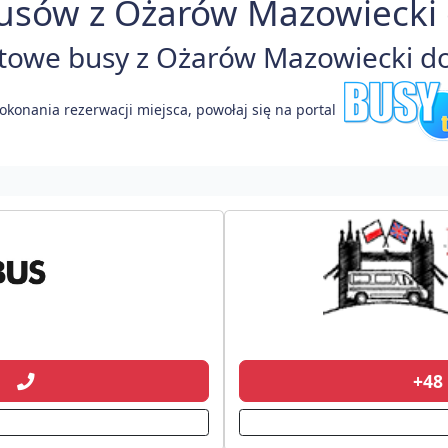
usów z Ożarów Mazowiecki d
owe busy z Ożarów Mazowiecki do A
okonania rezerwacji miejsca, powołaj się na portal
01
+48