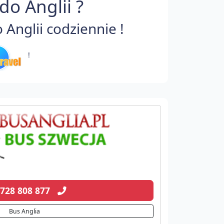
o Anglii ?
nglii codziennie !
!
 728 808 877
Bus Anglia