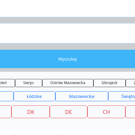
Wyszukaj
oleń
Sierpc
Ostrów Mazowiecka
Glinojeck
Łódzkie
Mazowieckie
Święto
DK
DE
CH