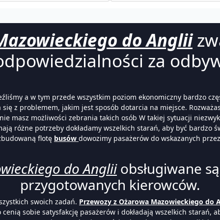
Mazowieckiego do Anglii
zwa
odpowiedzialności za odbyw
naleźliśmy a w tym przede wszystkim poziom ekonomiczny bardzo cz
a się z problemem, jakim jest sposób dotarcia na miejsce. Rozważ
nie masz możliwości zebrania takich osób W takiej sytuacji niezwy
mają różne potrzeby dokładamy wszelkich starań, aby być bardzo 
ozbudowaną flotę
busów
dowozimy pasażerów do wskazanych przez n
ieckiego do Anglii
obsługiwane są 
przygotowanych kierowców.
szystkich swoich zadań.
Przewozy z Ożarowa Mazowieckiego do A
cenią sobie satysfakcję pasażerów i dokładają wszelkich starań, 