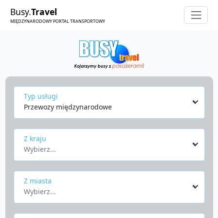
Busy.
Travel
MIĘDZYNARODOWY PORTAL TRANSPORTOWY
Typ usługi
Przewozy międzynarodowe
Z kraju
Wybierz...
Z miasta
Wybierz...