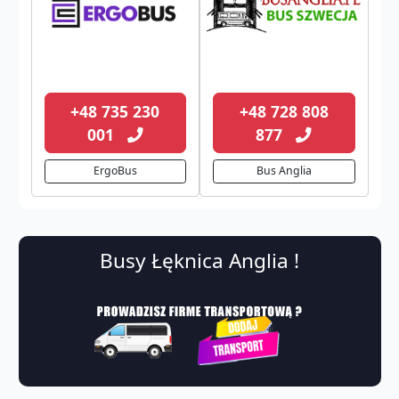
+48 735 230
+48 728 808
001
877
ErgoBus
Bus Anglia
Busy Łęknica Anglia !