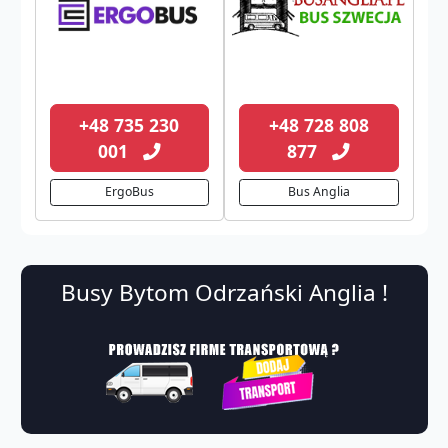
+48 735 230
+48 728 808
001
877
ErgoBus
Bus Anglia
Busy Bytom Odrzański Anglia !