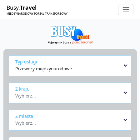
Busy.
Travel
MIĘDZYNARODOWY PORTAL TRANSPORTOWY
Typ usługi
Przewozy międzynarodowe
Z kraju
Wybierz...
Z miasta
Wybierz...