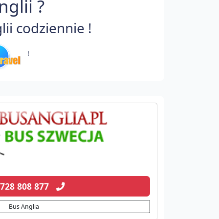
glii ?
i codziennie !
!
 728 808 877
Bus Anglia