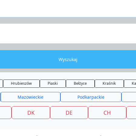
Wyszukaj
Hrubieszów
Piaski
Bełżyce
Kraśnik
Ka
Mazowieckie
Podkarpackie
DK
DE
CH