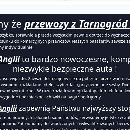
my że
przewozy z Tarnogród 
ą szybko, sprawnie a przede wszystkim pewnie dotrzeć do wyznaczon
stosunku do komercyjnych przewozów. Naszych pasażerów zawsze z
my indywidualnie.
nglii
to bardzo nowoczesne, kom
niezwykle bezpieczne auta !
 i czasu wyjazdu. Zawsze dostosujemy się do potrzeb i oczekiwań n
 wygodne rozkładane fotele, szyberdach,przyciemniane szyby. Do
przewodowy internet. W razie rozładowanego laptopa lub telefonu 
i wygodne i bezpieczne schowki na bagaż podręczny.
nglii
zapewnią Państwu najwyższy stop
h w renomowanych salonach samochodów, serwisujemy je tylko w a
aniami. Zatrudniamy doświadczonych i wykwalifikowanych kierowcó
cy do wykonania powierzonych zadań, gwarantuje bezpieczna i bez