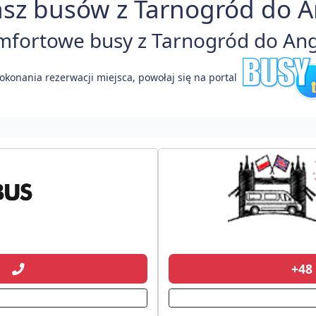
sz busów z Tarnogród do An
fortowe busy z Tarnogród do Angli
okonania rezerwacji miejsca, powołaj się na portal
01
+48