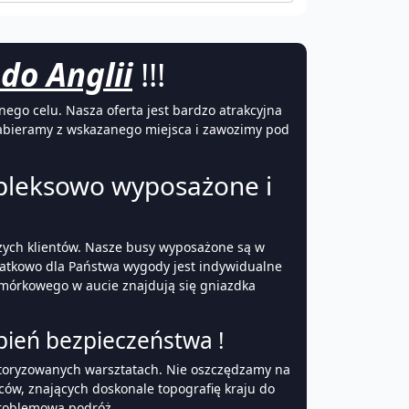
do Anglii
!!!
ego celu. Nasza oferta jest bardzo atrakcyjna
abieramy z wskazanego miejsca i zawozimy pod
pleksowo wyposażone i
aszych klientów. Nasze busy wyposażone są w
datkowo dla Państwa wygody jest indywidualne
komórkowego w aucie znajdują się gniazdka
ień bezpieczeństwa !
utoryzowanych warsztatach. Nie oszczędzamy na
w, znających doskonale topografię kraju do
problemową podróż.