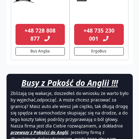
+48 728 808
+48 735 230
877
001
Bus Anglia
ErgoBus
Busy z Pakość do Anglii !!!
Zbliżają się wakacje, doszedłeś do wniosku że warto było
by wyjechać,odpocząć. A może chcesz pracować za
granicą? Masz auto ale wiesz jak ciężko, tak długą drogę
się spędza w samochodzie skupiając się na drodze, a do
tego koszty takiej podróży przyprawiają o ból głowy.
Nasza firma jest dla Ciebie rozwiązaniem, a dokładnie
przewozy z Pakości do Anglii
. Jesteśmy firmą z
długoletnim doświadczeniem, wartą tego aby nam