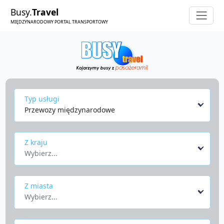
Busy.
Travel
MIĘDZYNARODOWY PORTAL TRANSPORTOWY
Typ usługi
Przewozy międzynarodowe
Z kraju
Wybierz...
Z miasta
Wybierz...