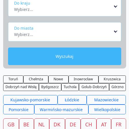
Do kraju
Wybierz...
Do miasta
Wybierz...
Wyszukaj
Toruń
Chełmża
Nowe
Inowrocław
Kruszwica
Dobrzyń nad Wisłą
Bydgoszcz
Tuchola
Golub-Dobrzyń
Górzno
Kujawsko-pomorskie
Łódzkie
Mazowieckie
Pomorskie
Warmińsko-mazurskie
Wielkopolskie
GB
BE
NL
DK
DE
CH
AT
FR