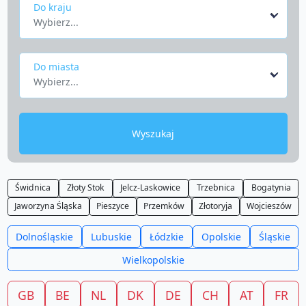
Do kraju
Wybierz...
Do miasta
Wybierz...
Wyszukaj
Świdnica
Złoty Stok
Jelcz-Laskowice
Trzebnica
Bogatynia
Jaworzyna Śląska
Pieszyce
Przemków
Złotoryja
Wojcieszów
Dolnośląskie
Lubuskie
Łódzkie
Opolskie
Śląskie
Wielkopolskie
GB
BE
NL
DK
DE
CH
AT
FR