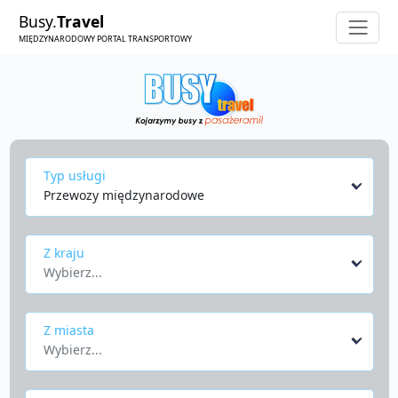
Busy.
Travel
MIĘDZYNARODOWY PORTAL TRANSPORTOWY
Typ usługi
Przewozy międzynarodowe
Z kraju
Wybierz...
Z miasta
Wybierz...