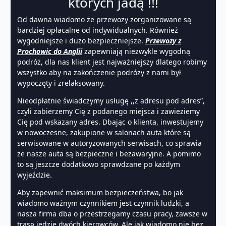
których jadą !!!
Od dawna wiadomo że przewozy zorganizowane są
bardziej opłacalne od indywidualnych. Również
wygodniejsze i dużo bezpieczniejsze.
Przewozy z
Prochowic do Anglii
zapewniają niezwykle wygodną
podróż, dla nas klient jest najważniejszy dlatego robimy
wszystko aby na zakończenie podróży z nami był
wypoczęty i zrelaksowany.
Nieodpłatnie świadczymy usługę ,,z adresu pod adres”,
czyli zabierzemy Cię z podanego miejsca i zawieziemy
Cię pod wskazany adres. Dbając o klienta, inwestujemy
w nowoczesne, zakupione w salonach auta które są
serwisowane w autoryzowanych serwisach, co sprawia
że nasze auta są bezpieczne i bezawaryjne. A pomimo
to są jeszcze dodatkowo sprawdzane po każdym
wyjeździe.
Aby zapewnić maksimum bezpieczeństwa, bo jak
wiadomo ważnym czynnikiem jest czynnik ludzki, a
nasza firma dba o przestrzegamy czasu pracy, zawsze w
trasę jedzie dwóch kierowców. Ale jak wiadomo nie bez