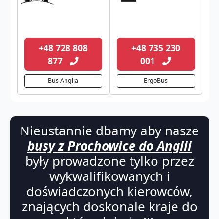
+48 728 808
+48 735 230
877
001
Bus Anglia
ErgoBus
Nieustannie dbamy aby nasze
busy z Prochowice do Anglii
były prowadzone tylko przez
wykwalifikowanych i
doświadczonych kierowców,
znających doskonale kraje do