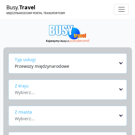
Busy.
Travel
MIĘDZYNARODOWY PORTAL TRANSPORTOWY
Typ usługi
Przewozy międzynarodowe
Z kraju
Wybierz...
Z miasta
Wybierz...