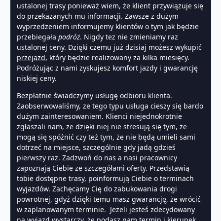
ustalonej trasy ponieważ wiem, że klient przywiązuje się
do przekazanych mu informacji. Zawsze z dużym
wyprzedzeniem informujemy klientów o tym jak będzie
przebiegała
podróż
. Nigdy tez nie zmieniamy raz
ustalonej ceny. Dzięki czemu już dzisiaj możesz wykupić
przejazd
, który będzie realizowany za kilka miesięcy.
Podróżując z nami zyskujesz komfort jazdy i gwarancję
niskiej ceny.
Bezpłatnie świadczymy usługę odbioru klienta.
Zaobserwowaliśmy, ze tego typu usługa cieszy się bardo
dużym zainteresowaniem. Klienci niejednokrotnie
zgłaszali nam, ze dzięki niej nie stresują się tym, że
mogą się spóźnić czy też tym, że nie będą umieli sami
dotrzeć na miejsce, szczególnie gdy jadą gdzieś
pierwszy raz. Zadzwoń do nas a nasi pracownicy
zapoznają Ciebie ze szczegółami oferty. Przedstawią
tobie dostępne trasy, poinformują Ciebie o terminach
wyjazdów. Zachęcamy Cię do zabukowania drogi
powrotnej, gdyż dzięki temu masz gwarancję, że wrócić
w zaplanowanym terminie. Jeżeli jesteś zdecydowany
na wyjazd wystarczy, że podasz nam termin i kierunek.