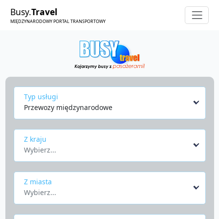
Busy.
Travel
MIĘDZYNARODOWY PORTAL TRANSPORTOWY
Typ usługi
Przewozy międzynarodowe
Z kraju
Wybierz...
Z miasta
Wybierz...