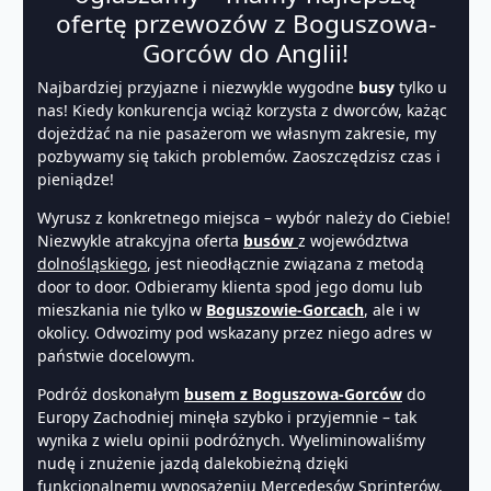
ofertę przewozów z Boguszowa-
Gorców do Anglii!
Najbardziej przyjazne i niezwykle wygodne
busy
tylko u
nas! Kiedy konkurencja wciąż korzysta z dworców, każąc
dojeżdżać na nie pasażerom we własnym zakresie, my
pozbywamy się takich problemów. Zaoszczędzisz czas i
pieniądze!
Wyrusz z konkretnego miejsca – wybór należy do Ciebie!
Niezwykle atrakcyjna oferta
busów
z województwa
dolnośląskiego
, jest nieodłącznie związana z metodą
door to door. Odbieramy klienta spod jego domu lub
mieszkania nie tylko w
Boguszowie-Gorcach
, ale i w
okolicy. Odwozimy pod wskazany przez niego adres w
państwie docelowym.
Podróż doskonałym
busem z Boguszowa-Gorców
do
Europy Zachodniej minęła szybko i przyjemnie – tak
wynika z wielu opinii podróżnych. Wyeliminowaliśmy
nudę i znużenie jazdą dalekobieżną dzięki
funkcjonalnemu wyposażeniu Mercedesów Sprinterów.