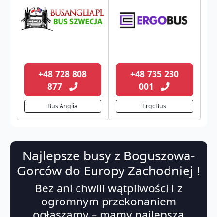
+48 728 808
+48 735 230
877
001
Bus Anglia
ErgoBus
Najlepsze busy z Boguszowa-
Gorców do Europy Zachodniej !
Bez ani chwili wątpliwości i z
ogromnym przekonaniem
ogłaszamy – mamy najlepszą