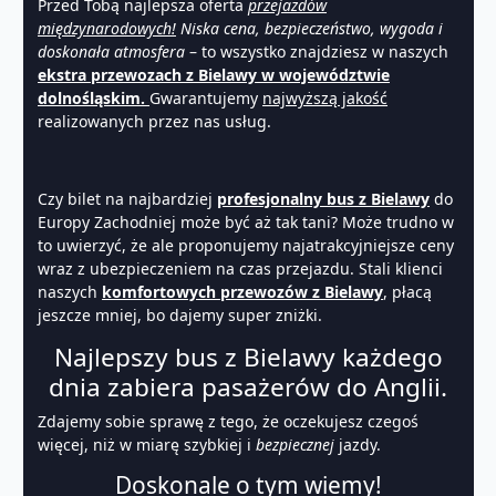
Przed Tobą najlepsza oferta
przejazdów
międzynarodowych!
Niska cena, bezpieczeństwo, wygoda i
doskonała atmosfera
– to wszystko znajdziesz w naszych
ekstra przewozach z Bielawy w województwie
dolnośląskim.
Gwarantujemy
najwyższą jakość
realizowanych przez nas usług.
Czy bilet na najbardziej
profesjonalny bus z Bielawy
do
Europy Zachodniej może być aż tak tani? Może trudno w
to uwierzyć, że ale proponujemy najatrakcyjniejsze ceny
wraz z ubezpieczeniem na czas przejazdu. Stali klienci
naszych
komfortowych przewozów z Bielawy
, płacą
jeszcze mniej, bo dajemy super zniżki.
Najlepszy bus z Bielawy każdego
dnia zabiera pasażerów do Anglii.
Zdajemy sobie sprawę z tego, że oczekujesz czegoś
więcej, niż w miarę szybkiej i
bezpiecznej
jazdy.
Doskonale o tym wiemy!