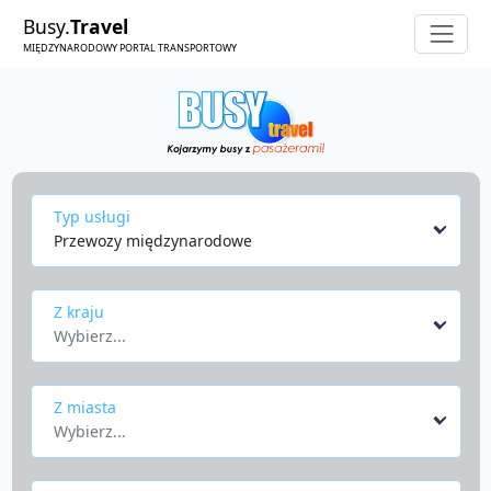
Busy.
Travel
MIĘDZYNARODOWY PORTAL TRANSPORTOWY
Typ usługi
Przewozy międzynarodowe
Z kraju
Wybierz...
Z miasta
Wybierz...