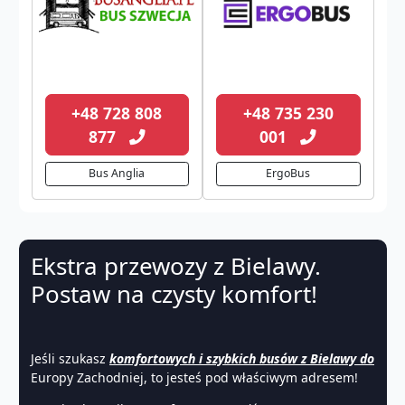
+48 728 808
+48 735 230
877
001
Bus Anglia
ErgoBus
Ekstra przewozy z Bielawy.
Postaw na czysty komfort!
Jeśli szukasz
komfortowych i szybkich busów z Bielawy do
Europy Zachodniej, to jesteś pod właściwym adresem!